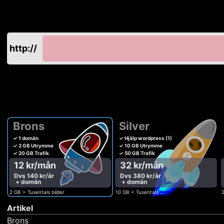
http://
Brons
Silver
✓ 1 domän
✓ Hjälp wordpress (1)
✓ 2 GB Utrymme
✓ 10 GB Utrymme
✓ 20 GB Trafik
✓ 50 GB Trafik
12 kr/mån
32 kr/mån
Dvs 140 kr/år
Dvs 380 kr/år
+ domän
+ domän
2 GB = Tusentals bilder
10 GB = Tusentals ...
2
Artikel
Brons