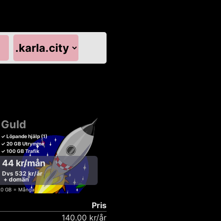
Guld
✓ Löpande hjälp (1)
✓ 20 GB Utrymme
✓ 100 GB Trafik
44 kr/mån
Dvs 532 kr/år
+ domän
0 GB = Många ...
Pris
140.00 kr/år