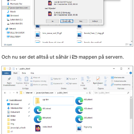
Och nu ser det alltså ut såhär i
mappen på servern.