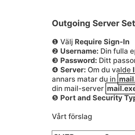
Outgoing Server Set
❶ Välj
Require Sign-In
❷
Username:
Din fulla 
❸
Password:
Ditt passo
❹
Server:
Om du valde
annars matar du in
mail
din mail-server
mail.ex
❺
Port and Security Ty
Vårt förslag