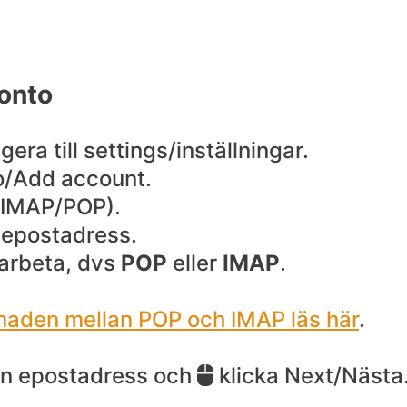
konto
ra till settings/inställningar.
o/Add account.
(IMAP/POP).
a epostadress.
l arbeta, dvs
POP
eller
IMAP
.
lnaden mellan POP och IMAP läs här
.
din epostadress och
klicka Next/Nästa