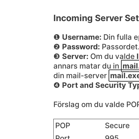
Incoming Server Set
❶
Username:
Din fulla 
❷
Password:
Passordet
❸
Server:
Om du valde
annars matar du in
mail
din mail-server
mail.ex
❹
Port and Security Ty
Förslag om du valde PO
POP
Secure
Port
995