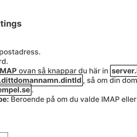
tings
epostadress.
rd.
IMAP
ovan så knappar du här in
server
.dittdomannamn.dintld
, så om din do
empel.se
.
pe:
Beroende på om du valde IMAP eller