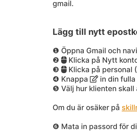
gmail.
Lägg till nytt epost
❶ Öppna Gmail och navige
❷
Klicka på Nytt kont
❸
Klicka på personal 
❹ Knappa
in din full
❺ Välj hur klienten skal
Om du är osäker på
skil
❻ Mata in passord för 