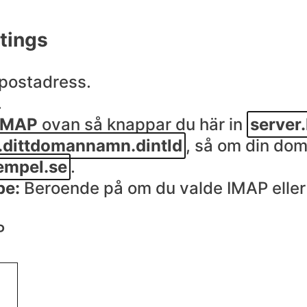
tings
epostadress.
.
IMAP
ovan så knappar du här in
server
.dittdomannamn.dintld
, så om din dom
empel.se
.
pe:
Beroende på om du valde IMAP eller
P