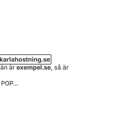
.karlahostning.se
män är
exempel.se
, så är
 POP...