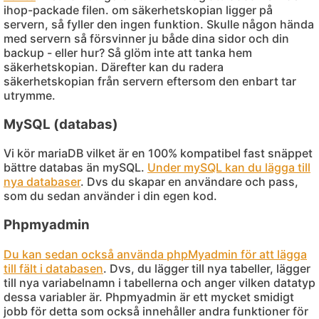
ihop-packade filen. om säkerhetskopian ligger på
servern, så fyller den ingen funktion. Skulle någon hända
med servern så försvinner ju både dina sidor och din
backup - eller hur? Så glöm inte att tanka hem
säkerhetskopian. Därefter kan du radera
säkerhetskopian från servern eftersom den enbart tar
utrymme.
MySQL (databas)
Vi kör mariaDB vilket är en 100% kompatibel fast snäppet
bättre databas än mySQL.
Under mySQL kan du lägga till
nya databaser
. Dvs du skapar en användare och pass,
som du sedan använder i din egen kod.
Phpmyadmin
Du kan sedan också använda phpMyadmin för att lägga
till fält i databasen
. Dvs, du lägger till nya tabeller, lägger
till nya variabelnamn i tabellerna och anger vilken datatyp
dessa variabler är. Phpmyadmin är ett mycket smidigt
jobb för detta som också innehåller andra funktioner för