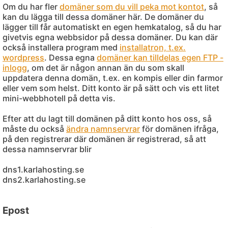
Om du har fler
domäner som du vill peka mot kontot
, så
kan du lägga till dessa domäner här. De domäner du
lägger till får automatiskt en egen hemkatalog, så du har
givetvis egna webbsidor på dessa domäner. Du kan där
också installera program med
installatron, t.ex.
wordpress
. Dessa egna
domäner kan tilldelas egen FTP -
inlogg
, om det är någon annan än du som skall
uppdatera denna domän, t.ex. en kompis eller din farmor
eller vem som helst. Ditt konto är på sätt och vis ett litet
mini-webbhotell på detta vis.
Efter att du lagt till domänen på ditt konto hos oss, så
måste du också
ändra namnservrar
för domänen ifråga,
på den registrerar där domänen är registrerad, så att
dessa namnservrar blir
dns1.karlahosting.se
dns2.karlahosting.se
Epost