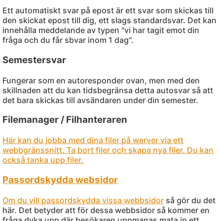
Ett automatiskt svar på epost är ett svar som skickas till
den skickat epost till dig, ett slags standardsvar. Det kan
innehålla meddelande av typen "vi har tagit emot din
fråga och du får sbvar inom 1 dag".
Semestersvar
Fungerar som en autoresponder ovan, men med den
skillnaden att du kan tidsbegränsa detta autosvar så att
det bara skickas till avsändaren under din semester.
Filemanager / Filhanteraren
Här kan du jobba med dina filer på werver via ett
webbgränssnitt. Ta bort filer och skapa nya filer. Du kan
också tanka upp filer.
Passordskydda websidor
Om du vill
passordskydda vissa webbsidor
så gör du det
här. Det betyder att för dessa webbsidor så kommer en
fråga dyka upp där besökaren uppmanas mata in ett