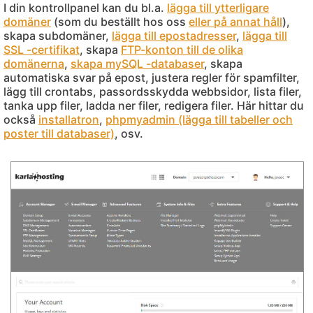
I din kontrollpanel kan du bl.a.
lägga till ytterligare
domäner
(som du beställt hos oss
eller på annat håll
),
skapa subdomäner,
lägga till epostadresser
,
lägga till
SSL -certifikat
, skapa
FTP-konton till de olika
domänerna
,
skapa mySQL -databaser
, skapa
automatiska svar på epost, justera regler för spamfilter,
lägg till crontabs, passordsskydda webbsidor, lista filer,
tanka upp filer, ladda ner filer, redigera filer. Här hittar du
också
installatron
,
phpmyadmin (lägga till tabeller och
poster till databaser)
, osv.